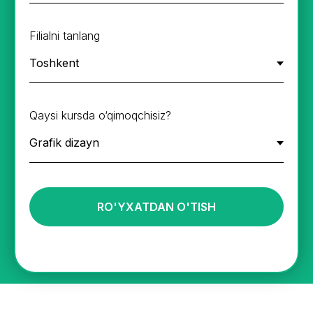
Filialni tanlang
Qaysi kursda o‘qimoqchisiz?
RO'YXATDAN O'TISH