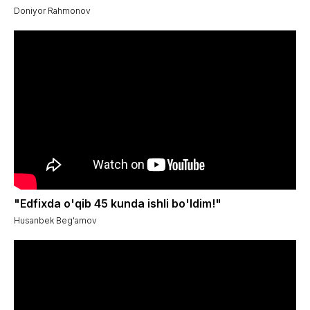
Doniyor Rahmonov
"Edfixda o'qib 45 kunda ishli bo'ldim!"
Husanbek Beg'amov