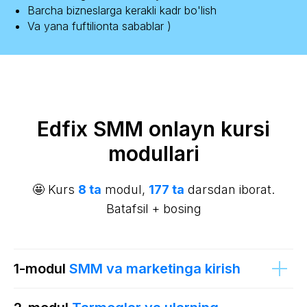
Barcha bizneslarga kerakli kadr bo'lish
Va yana fuftilionta sabablar )
Edfix SMM onlayn kursi
modullari
🤩 Kurs
8 ta
modul,
177 ta
darsdan iborat.
Batafsil + bosing
1-modul
SMM va marketinga kirish