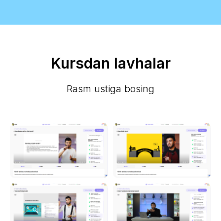
SMM Pro kursining o'qituvchisi Abduvosiq
ustoz ga ham òz minnatdorchilgimni
bildirmoqchiman
Ishlarizga rivoj tilayman)
Kursdan lavhalar
Rasm ustiga bosing