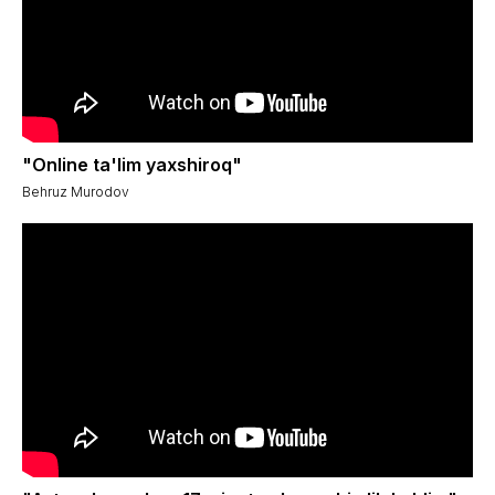
"Online ta'lim yaxshiroq"
Behruz Murodov