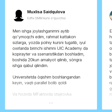
Muxlisa Saidqulova
Edfix SMM kursi o'quvchisi
Men ishga joylashganimni aytib
E
qo'ymoqchi edim, rahmat kattakon
h
sizlarga, yozda polniy kursni tugatib, iyul
t
oxirlarida birinchi ishimni UIC Academy da
o
kopirayter va ssenaristlikdan boshladim,
b
boshida 20kun amaliyot qilinib, sòngra
t
ishga qabul qilindim.
j
v
Universitetda òqishim boshlangandan
b
keyin, vaqti parallel bolib qoldi
r
g
Va hozirda MFaktorda stajirovka
m
bosqichidan saralashdan òtdim. Ular
t
menga 4-5ta topshiriq va vazifa qilib
stajyor sifatida qabul qilishdi.