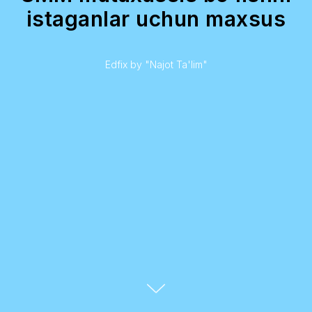
istaganlar uchun maxsus
Edfix by "Najot Ta'lim"