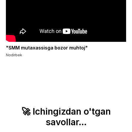
"SMM mutaxassisga bozor muhtoj"
Nodirbek
🚀 Ichingizdan o'tgan
savollar...