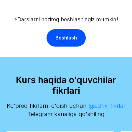
⚡️Darslarni hoziroq boshlashingiz mumkin!
Boshlash
Kurs haqida o'quvchilar
fikrlari
Ko'proq fikrlarni o'qish uchun
@edfix_fikrlar
Telegram kanaliga qo'shiling