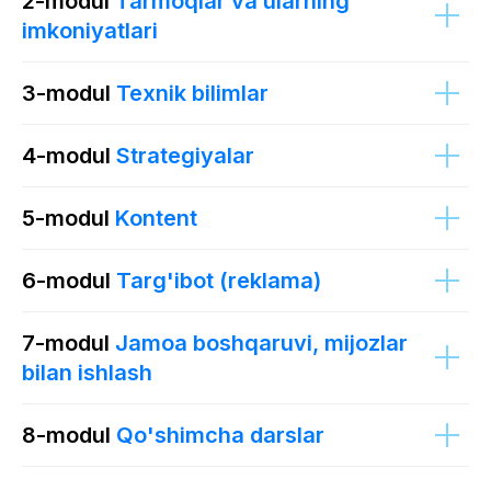
2-modul
Tarmoqlar va ularning
imkoniyatlari
3-modul
Texnik bilimlar
4-modul
Strategiyalar
5-modul
Kontent
6-modul
Targ'ibot (reklama)
7-modul
Jamoa boshqaruvi, mijozlar
bilan ishlash
8-modul
Qo'shimcha darslar