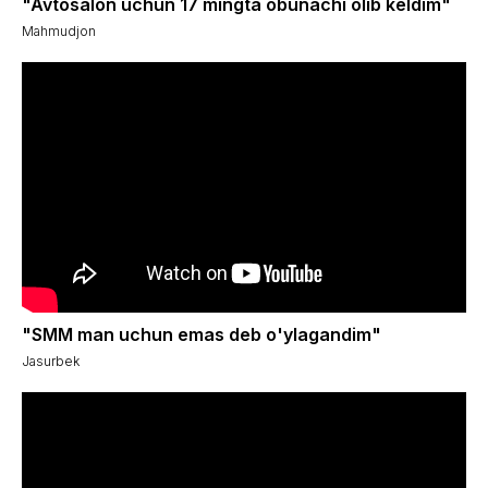
"Avtosalon uchun 17 mingta obunachi olib keldim"
Mahmudjon
"SMM man uchun emas deb o'ylagandim"
Jasurbek