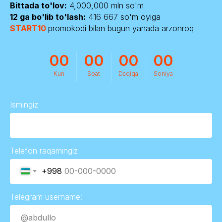
Bittada to'lov:
4,000,000 mln so'm
12 ga bo'lib to'lash:
416 667
so'm oyiga
START10
promokodi bilan bugun yanada arzonroq
00
00
00
00
Kun
Soat
Daqiqa
Soniya
Ismingiz
Telefon raqamingiz
+998
Telegram username: