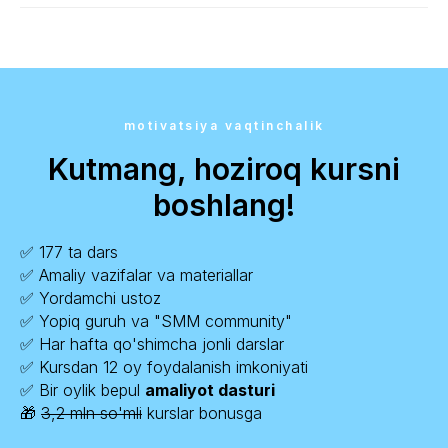
motivatsiya vaqtinchalik
Kutmang, hoziroq kursni
boshlang!
✅ 177 ta dars
✅ Amaliy vazifalar va materiallar
✅ Yordamchi ustoz
✅ Yopiq guruh va "SMM community"
✅ Har hafta qo'shimcha jonli darslar
✅ Kursdan 12 oy foydalanish imkoniyati
✅ Bir oylik bepul
amaliyot dasturi
🎁
3,2 mln so'mli
kurslar bonusga