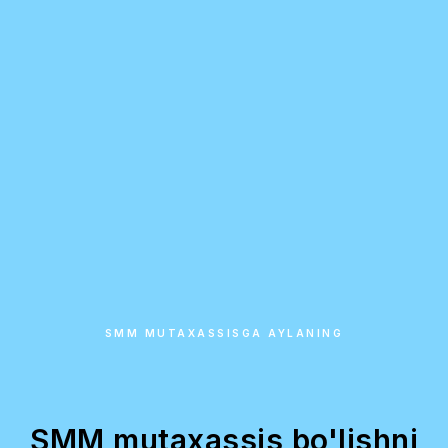
SMM MUTAXASSISGA AYLANING
SMM mutaxassis bo'lishni