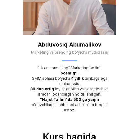
Abduvosiq Abumalikov
Marketing va brending bo'yicha mutaxassis
"Ucan consulting" Marketing bo'limi
boshlig'i
.
SMM sohasi bo'yicha
4 yillik
tajribaga ega
mutaxassis.
30 dan ortiq
loyihalar bilan yakka tartibda va
jamoani boshqargan holda ishlagan.
"Najot Ta'lim"da 500 ga yaqin
o'quvchilarga ushbu sohadan ta'lim bergan
ustoz.
Kurs haqida