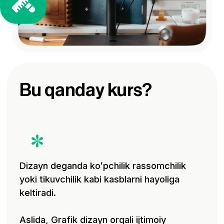
mahsulot kataloglari, reklama bannerlari,
flyerlar va sertifikatlar yaratiladi. Hayotdagi
ko'plab chiroyli narsalar grafik dizaynerlar
qo'lidan chiqadi – siz ham onlayn loyihalar
orqali daromad qilishingiz mumkin!
Kurs kimlar uchun
Bu kurs sizga mos
tushadimi?