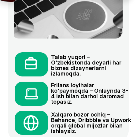
Kursni hamma o’rgana oladi
Tursun
Ravshanov
Sotuvchi
Marketolog
Men bundan 1 yil oldin BMT Taraqqiyot Dasturi
va Iqtisodiyot va moliya vazirligi loyihasi
doirasida tashkil etilgan Tech4Impact tanlovida
qatnashdim. AyTi sohasidagi 30 nafar qiz uchun
ajratilgan 1 oylik stajirovka uchun saralash va
intervyu bosqichlaridan muvaffaqiyatli