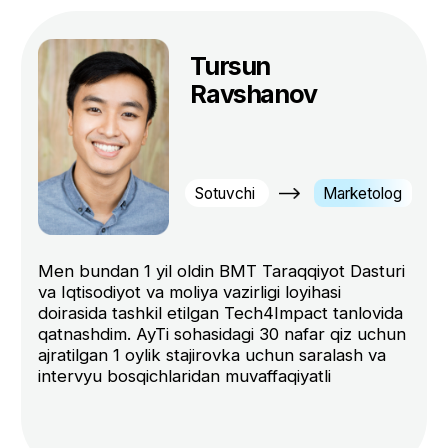
Ro'yxatdan o'tish
Sizda ham bu savollar
tug’ilyotgan edimi?