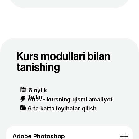
Tursun
Ravshanov
Sotuvchi
Marketolog
Men bundan 1 yil oldin BMT Taraqqiyot Dasturi
va Iqtisodiyot va moliya vazirligi loyihasi
doirasida tashkil etilgan Tech4Impact tanlovida
qatnashdim. AyTi sohasidagi 30 nafar qiz uchun
ajratilgan 1 oylik stajirovka uchun saralash va
intervyu bosqichlaridan muvaffaqiyatli
Tursun
Ravshanov
Adobe Photoshop