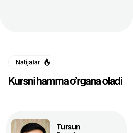
qatnashdim. AyTi sohasidagi 30 nafar qiz uchun
ajratilgan 1 oylik stajirovka uchun saralash va
intervyu bosqichlaridan muvaffaqiyatli
O’zingizga mos tarifni
tanlang
Standart
1 500 000 so'm
/oyiga