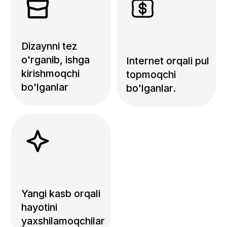
Nega Grafik dizayn kasbini
egallash kerak?
Talab yuqori –
O'zbekistonda deyarli har
biznes dizaynerlarni
izlamoqda.
Frilans loyihalar
ko'paymoqda – Onlaynda 3-
4 ish bilan darhol daromad
topasiz.