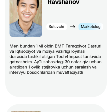
Haftda 3 dars
Techjobs orqali ishga taklif
Najot talim diplomi
Agar kurs haqida ko’proq bilmoqchi bo’
4 200 000 so'm
kursga yozilishni bilmayotgan bo’lsangi
-7%
ikkiga bo'lib
qoldiring - qayta aloqaga chiqamiz.
to'lov
7 800 000 so'm
-17%
bittada umumiy
to'lov
Ariza qoldirish