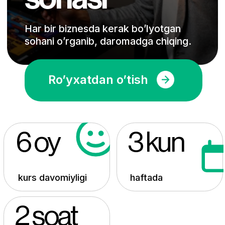
6 oy
3 kun
kurs davomiyligi
haftada
2 soat
dars soati