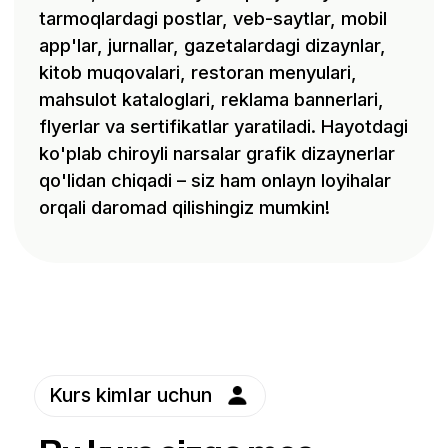
Kichik detallarga
Rasm va g'oyalar
diqqatli, rang va
bilan ishlaydigan
shakllarni
ijodkorlar
sevadiganlar
Dizaynni tez
o'rganib, ishga
Internet orqali pul
kirishmoqchi
topmoqchi
bo'lganlar
bo'lganlar.
Yangi kasb orqali
hayotini
yaxshilamoqchilar