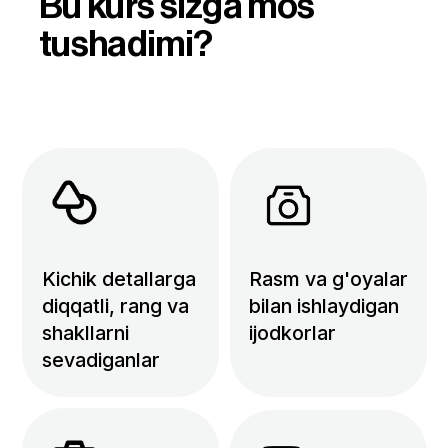
Siz ham shu insonlar
qatorida bo’lsangiz, bepul
darsga yoziling.
Ro’yxatdan
o’tish