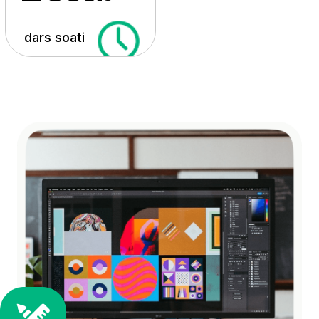
Bu qanday kurs?
Dizayn deganda koʻpchilik rassomchilik
yoki tikuvchilik kabi kasblarni hayoliga
keltiradi.
Aslida, Grafik dizayn orqali ijtimoiy
tarmoqlardagi postlar, veb-saytlar, mobil
app'lar, jurnallar, gazetalardagi dizaynlar,
kitob muqovalari, restoran menyulari,