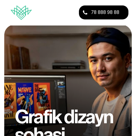
78 888 98 88
Grafik dizayn
sohasi
Har bir biznesda kerak bo’lyotgan
sohani o’rganib, daromadga chiqing.
Ro’yxatdan o’tish