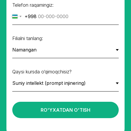
Telefon raqamingiz:
+998
Filialni tanlang:
Qaysi kursda o‘qimoqchisiz?
RO'YXATDAN O'TISH