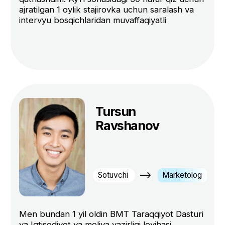
Ariza qoldirish
Standart
1 200 000 so'm
/oyiga
Haftda 3 dars
Techjobs orqali ishga taklif
Najot talim diplomi
Agar kurs haqida ko’proq bilmoqchi bo’
2 200 000 so'm
kursga yozilishni bilmayotgan bo’lsangi
-12%
bittada umumiy to'lov