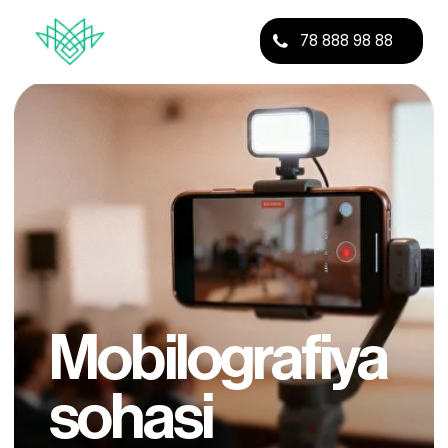
78 888 98 88
Mobilografiya
sohasi
2 oyda telefoningiz bilan sifatli
kontent oling va brendlar uchun
ishlashni boshlang
Ro’yxatdan o’tish