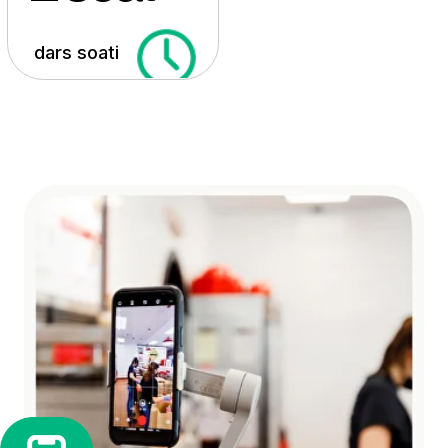
Bu qanday kurs?
Mobilografiya – oddiy telefon bilan
yorug‘lik, rakurs, kadr tuzishni bilib, trend
Reels va TikTok videolarini professional
darajada suratga olish va montaj qilish
san’ati.
Kursda telefoningizda kontent yaratish,
CapCut va VN’da tezkor tahrirlash,