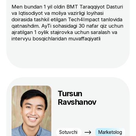
Ma’lumotlaringizni qoldiring
+998
Ro'yxatdan o'tish
Sizda ham bu savollar