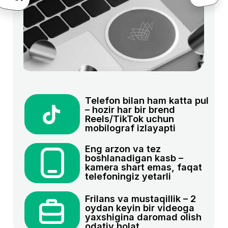
Natijalar
Kursni hamma o’rgana oladi
Tursun
Ravshanov
Sotuvchi
Marketolog
Men bundan 1 yil oldin BMT Taraqqiyot Dasturi
va Iqtisodiyot va moliya vazirligi loyihasi
doirasida tashkil etilgan Tech4Impact tanlovida
qatnashdim. AyTi sohasidagi 30 nafar qiz uchun