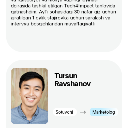
qoldiring - qayta aloqaga chiqamiz.
Ariza qoldirish
Barcha
savollaringizga
javob beramiz!