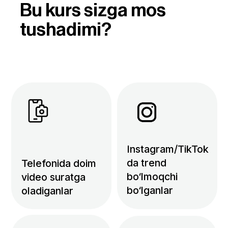
bo‘lganlar
Siz ham shu insonlar
qatorida bo’lsangiz, bepul
darsga yoziling.
Ro’yxatdan
o’tish