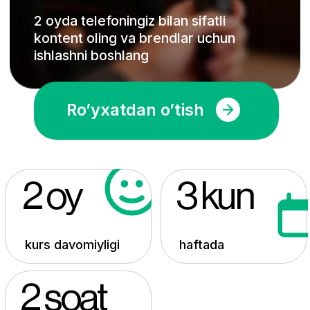
2 oy
3 kun
kurs davomiyligi
haftada
2 soat
dars soati