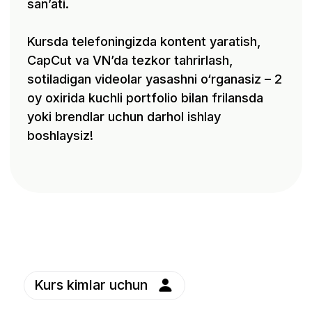
Instagram/TikTok
da trend
Telefonida doim
bo‘lmoqchi
video suratga
bo‘lganlar
oladiganlar
O‘z biznesi yoki
shaxsiy sahifasini
Tez o‘rganib,
chiroyli
kontent orqali pul
ko‘rsatmoqchi
topmoqchi bo‘lgan
bo‘lganlar
yoshlar
Professional
kamera sotib
olmasdan sifatli
video
yasamoqchi