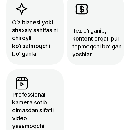
Nega Mobilograflik
kasbini egallash kerak?
Telefon bilan ham katta pul
– hozir har bir brend
Reels/TikTok uchun
mobilograf izlayapti
Eng arzon va tez
boshlanadigan kasb –
kamera shart emas, faqat
telefoningiz yetarli