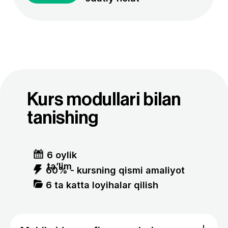
ajratilgan 1 oylik stajirovka uchun saralash va
intervyu bosqichlaridan muvaffaqiyatli
Tursun
Ravshanov
Sotuvchi
Marketolog
Men bundan 1 yil oldin BMT Taraqqiyot Dasturi
va Iqtisodiyot va moliya vazirligi loyihasi
doirasida tashkil etilgan Tech4Impact tanlovida
qatnashdim. AyTi sohasidagi 30 nafar qiz uchun
ajratilgan 1 oylik stajirovka uchun saralash va
intervyu bosqichlaridan muvaffaqiyatli