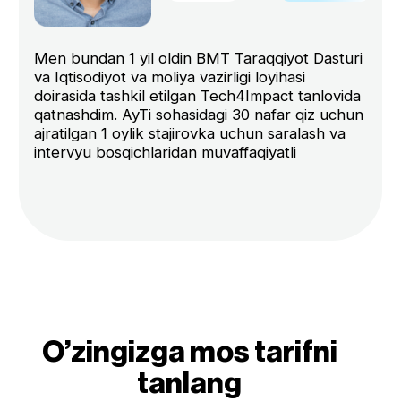
tug’ilyotgan edimi?