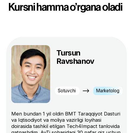
Standart
2 200 000 so'm
/oyiga
Haftda 3 dars
Techjobs orqali ishga taklif
Najot talim diplomi
4 000 000 so'm
-10%
bittada umumiy
to'lov