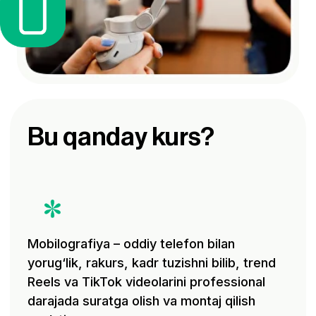
sotiladigan videolar yasashni o‘rganasiz – 2
oy oxirida kuchli portfolio bilan frilansda
yoki brendlar uchun darhol ishlay
boshlaysiz!
Kurs kimlar uchun
Bu kurs sizga mos
tushadimi?