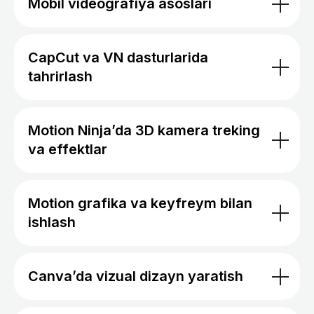
Mobil videografiya asoslari
Tursun
CapCut va VN dasturlarida
Ravshanov
tahrirlash
Sotuvchi
Marketolog
Motion Ninja’da 3D kamera treking
Men bundan 1 yil oldin BMT Taraqqiyot Dasturi
va effektlar
va Iqtisodiyot va moliya vazirligi loyihasi
doirasida tashkil etilgan Tech4Impact tanlovida
qatnashdim. AyTi sohasidagi 30 nafar qiz uchun
ajratilgan 1 oylik stajirovka uchun saralash va
intervyu bosqichlaridan muvaffaqiyatli
Motion grafika va keyfreym bilan
ishlash
Canva’da vizual dizayn yaratish
Tursun
Ravshanov