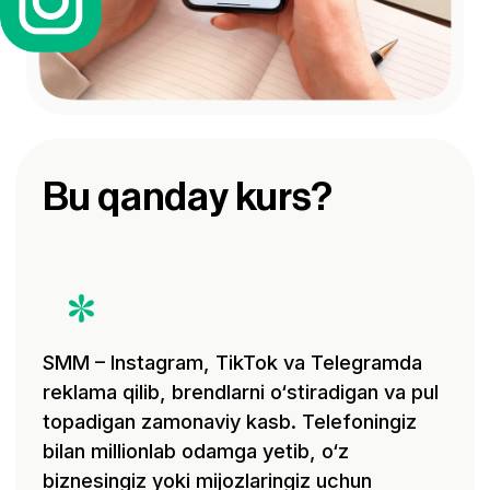
sahifalarni boshqarish va sotuv
strategiyalarini o‘rganasiz. 4 oyda real
loyihalar bilan ishlaydi va frilans/ofisda
daromad qilishni boshlaysiz!
Kurs kimlar uchun
Bu kurs sizga mos
tushadimi?
3-4 oyda yangi
O‘z kasbini yoki