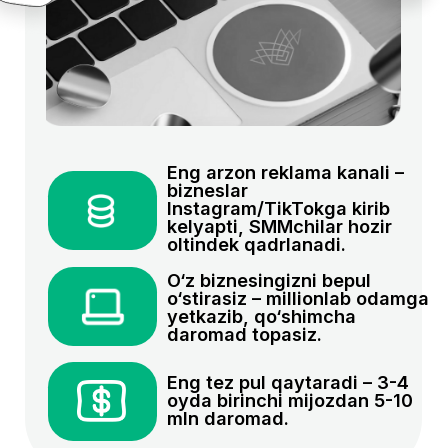
Kursni hamma o’rgana oladi
Tursun
Ravshanov
Sotuvchi
Marketolog
Men bundan 1 yil oldin BMT Taraqqiyot Dasturi
va Iqtisodiyot va moliya vazirligi loyihasi
doirasida tashkil etilgan Tech4Impact tanlovida
qatnashdim. AyTi sohasidagi 30 nafar qiz uchun
ajratilgan 1 oylik stajirovka uchun saralash va
intervyu bosqichlaridan muvaffaqiyatli