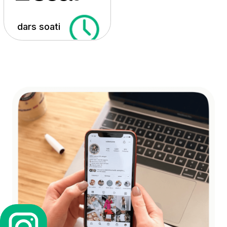
Bu qanday kurs?
SMM – Instagram, TikTok va Telegramda
reklama qilib, brendlarni o‘stiradigan va pul
topadigan zamonaviy kasb. Telefoningiz
bilan millionlab odamga yetib, o‘z
biznesingiz yoki mijozlaringiz uchun
daromad yaratishingiz mumkin.
Kursda kontent yaratish, reklama sozlash,