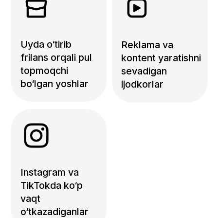
Nega Dasturlash kasbini
egallash kerak?
Eng arzon reklama kanali –
bizneslar
Instagram/TikTokga kirib
kelyapti, SMMchilar hozir
oltindek qadrlanadi.
O‘z biznesingizni bepul
o‘stirasiz – millionlab odamga
yetkazib, qo‘shimcha
daromad topasiz.