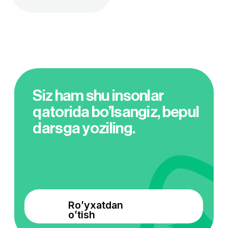
Eng tez pul qaytaradi – 3-4
oyda birinchi mijozdan 5-10
mln daromad.
O’quvchilarimiz shu yerlarda ishlaydi
Kurs modullari bilan
tanishing
6 oylik