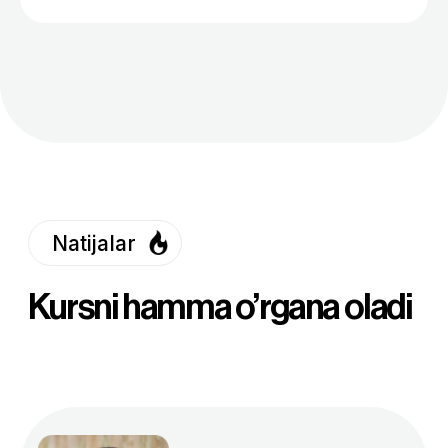
va Iqtisodiyot va moliya vazirligi loyihasi
doirasida tashkil etilgan Tech4Impact tanlovida
qatnashdim. AyTi sohasidagi 30 nafar qiz uchun
ajratilgan 1 oylik stajirovka uchun saralash va
intervyu bosqichlaridan muvaffaqiyatli
O’zingizga mos tarifni
tanlang
Standart