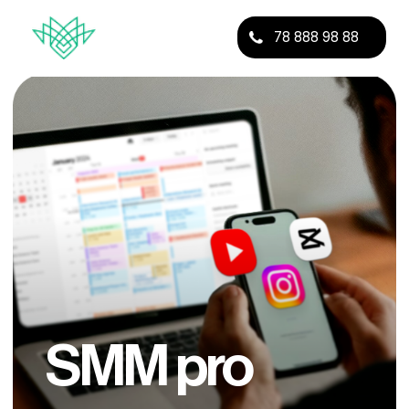
78 888 98 88
SMM pro
Qisqa muddatda biznesni internetda
o’stirishni o’rganib daromadga
chiqing.
Ro’yxatdan o’tish