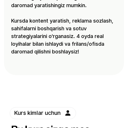
kasb egallab,
biznesini
daromad
internetda
qilmoqchi
o‘stirmoqchi
bo‘lganlar
bo‘lganlar.
Uyda o‘tirib
Reklama va
frilans orqali pul
kontent yaratishni
topmoqchi
sevadigan
bo‘lgan yoshlar
ijodkorlar
Instagram va
TikTokda ko‘p
vaqt
o‘tkazadiganlar