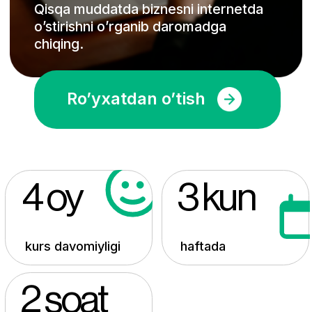
4 oy
3 kun
kurs davomiyligi
haftada
2 soat
dars soati