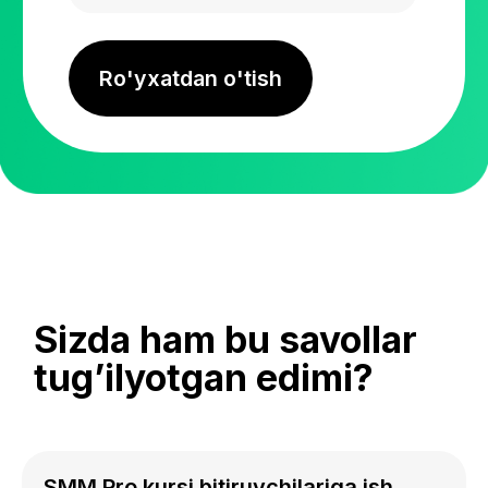
SMM Pro kursi bitiruvchilariga ish