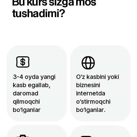
Siz ham shu insonlar
qatorida bo’lsangiz, bepul
darsga yoziling.
Ro’yxatdan
o’tish