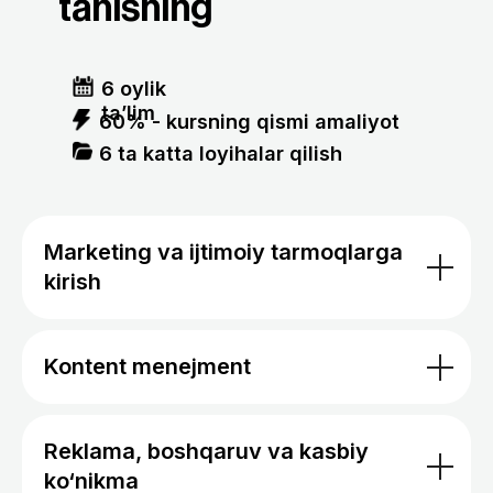
Sotuvchi
Marketolog
Men bundan 1 yil oldin BMT Taraqqiyot Dasturi
va Iqtisodiyot va moliya vazirligi loyihasi
doirasida tashkil etilgan Tech4Impact tanlovida
qatnashdim. AyTi sohasidagi 30 nafar qiz uchun
ajratilgan 1 oylik stajirovka uchun saralash va
intervyu bosqichlaridan muvaffaqiyatli
Marketing va ijtimoiy tarmoqlarga
kirish
Tursun
Ravshanov
Kontent menejment
Sotuvchi
Marketolog
Reklama, boshqaruv va kasbiy
ko‘nikma
Men bundan 1 yil oldin BMT Taraqqiyot Dasturi