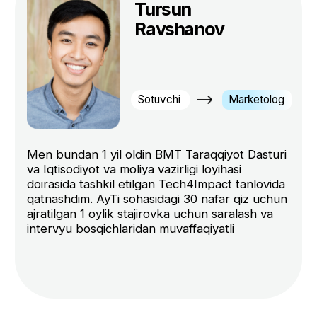
2 200 000 so'm
/oyiga
Haftda 3 dars
Techjobs orqali ishga taklif
Najot talim diplomi
Agar kurs haqida ko’proq bilmoqchi bo’
4 000 000 so'm
kursga yozilishni bilmayotgan bo’lsangi
-9%
ikkiga bo'lib
qoldiring - qayta aloqaga chiqamiz.
to'lov
7 600 000 so'm
-14%
bittada umumiy
to'lov
Ariza qoldirish