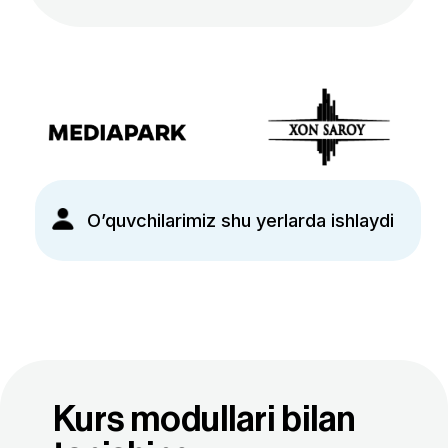
Tursun
Ravshanov
Sotuvchi
Marketolog
Men bundan 1 yil oldin BMT Taraqqiyot Dasturi
va Iqtisodiyot va moliya vazirligi loyihasi
doirasida tashkil etilgan Tech4Impact tanlovida
qatnashdim. AyTi sohasidagi 30 nafar qiz uchun
ajratilgan 1 oylik stajirovka uchun saralash va
intervyu bosqichlaridan muvaffaqiyatli
Tursun
Ravshanov