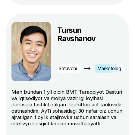
Ariza qoldirish
Ro'yxatdan o'tish
Sizda ham bu savollar
tug’ilyotgan edimi?