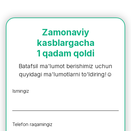
Zamonaviy
kasblargacha
1 qadam qoldi
Batafsil ma'lumot berishimiz uchun
quyidagi ma'lumotlarni to'ldiring!☺️
Ismingiz
Telefon raqamingiz