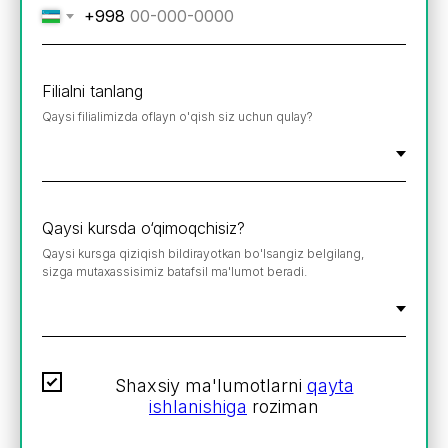
+998
Filialni tanlang
Qaysi filialimizda oflayn o'qish siz uchun qulay?
Qaysi kursda o‘qimoqchisiz?
Qaysi kursga qiziqish bildirayotkan bo'lsangiz belgilang,
sizga mutaxassisimiz batafsil ma'lumot beradi.
Shaxsiy ma'lumotlarni
qayta
ishlanishiga
roziman