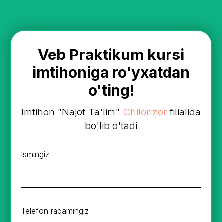
Veb Praktikum kursi
imtihoniga ro'yxatdan
o'ting!
Imtihon "Najot Ta'lim"
Chilonzor
filialida
bo'lib o'tadi
Ismingiz
Telefon raqamingiz