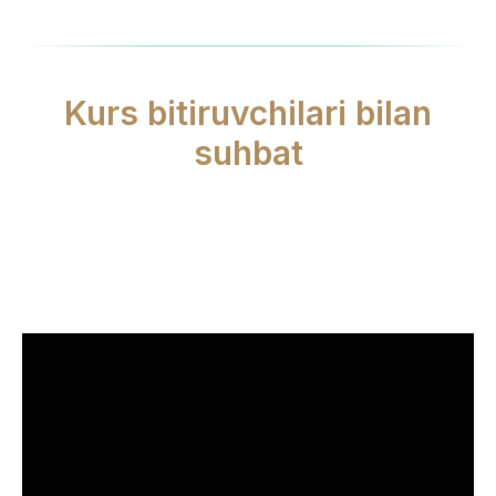
Kurs bitiruvchilari bilan
suhbat