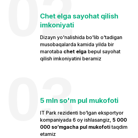
02
Chet elga sayohat qilish
imkoniyati
Dizayn yo'nalishida bo'lib o'tadigan
musobaqalarda kamida yilda bir
marotaba
chet elga
bepul sayohat
qilish imkoniyatini beramiz
03
5 mln so'm pul mukofoti
IT Park rezidenti bo’lgan eksportyor
kompaniyada 6 oy ishlasangiz,
5 000
000 so’mgacha pul mukofoti
taqdim
etamiz