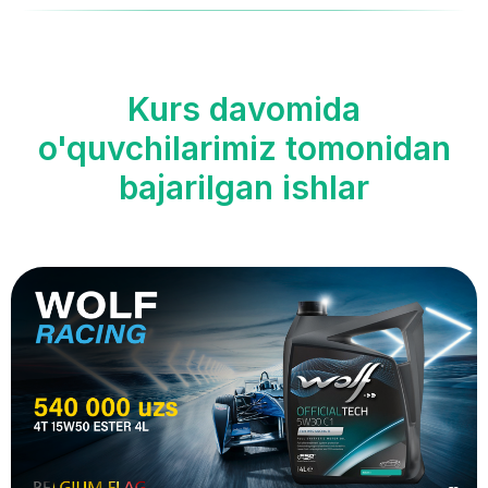
Kurs davomida
o'quvchilarimiz tomonidan
bajarilgan ishlar