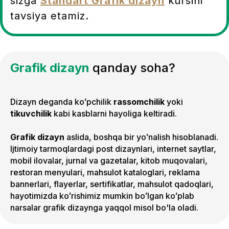
sizga
Standart Grafik dizayn
kursini
tavsiya etamiz.
Grafik dizayn
qanday soha?
Dizayn deganda koʻpchilik
rassomchilik
yoki
tikuvchilik
kabi kasblarni hayoliga keltiradi.
Grafik dizayn
aslida, boshqa bir yoʻnalish hisoblanadi.
Ijtimoiy tarmoqlardagi post dizaynlari, internet saytlar,
mobil ilovalar, jurnal va gazetalar, kitob muqovalari,
restoran menyulari, mahsulot kataloglari, reklama
bannerlari, flayerlar, sertifikatlar, mahsulot qadoqlari,
hayotimizda koʻrishimiz mumkin boʻlgan koʻplab
narsalar grafik dizaynga yaqqol misol bo'la oladi.