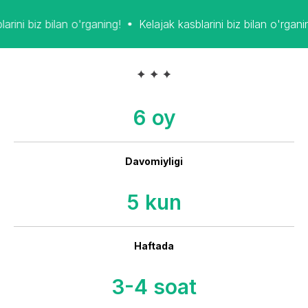
lan o'rganing!
Kelajak kasblarini biz bilan o'rganing!
Kelaj
6 oy
Davomiyligi
5 kun
Haftada
3-4 soat