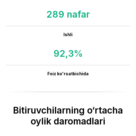
289 nafar
Ishli
92,3%
Foiz ko'rsatkichida
Bitiruvchilarning o‘rtacha
oylik daromadlari