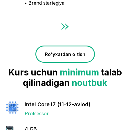
• Brend startegiya
»
Ro'yxatdan o'tish
Kurs uchun
minimum
talab
qilinadigan
noutbuk
Intel Core i7 (11-12-avlod)
Protsessor
4 GB