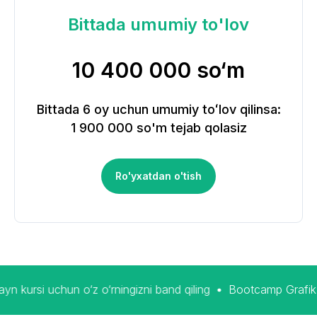
Bittada umumiy to'lov
10 400 000 so‘m
Bittada 6 oy uchun umumiy toʻlov qilinsa:
1 900 000 so'm tejab qolasiz
Ro'yxatdan o'tish
un o‘z o‘rningizni band qiling
Bootcamp Grafik dizayn kursi